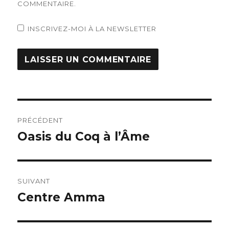
COMMENTAIRE.
INSCRIVEZ-MOI À LA NEWSLETTER
Navigation
PRÉCÉDENT
de
Oasis du Coq à l’Âme
Article
précédent :
l’article
SUIVANT
Centre Amma
Article
suivant :