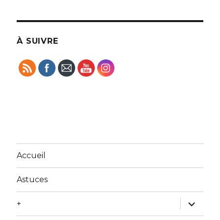
À SUIVRE
Accueil
Astuces
ouvrir
+
le
sous-