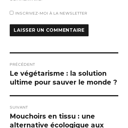
INSCRIVEZ-MOI À LA NEWSLETTER
Navigation
PRÉCÉDENT
de
Le végétarisme : la solution
Article
ultime pour sauver le monde ?
précédent :
l’article
SUIVANT
Mouchoirs en tissu : une
Article
alternative écologique aux
suivant :