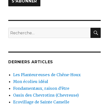
RE
Recherche
pour
:
DERNIERS ARTICLES
Les Planteur·euse·s de Chêne-Houx
Mon écolieu idéal
Fondamentaux, raison d’être
Oasis des Chevrotins (Chevreuse)
Ecovillage de Sainte Camelle