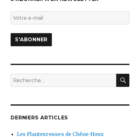
RE
Recherche
pour
:
DERNIERS ARTICLES
Les Planteur·euse·s de Chêne-Houx