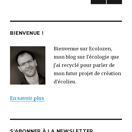
PAG
des
E
SUIV
articles
ANT
E
BIENVENUE !
Bienvenue sur Ecolozen,
mon blog sur l'écologie que
j'ai recyclé pour parler de
mon futur projet de création
d'écolieu.
En savoir plus
S’ABONNER À LA NEWSLETTER