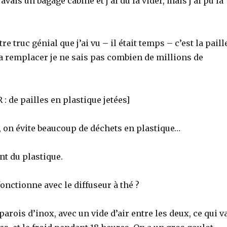
é, j’avais un bagage cabine et j’ai dû la vider, mais j’ai pu la
re truc génial que j’ai vu – il était temps – c’est la paill
 va remplacer je ne sais pas combien de millions de
: de pailles en plastique jetées]
e, on évite beaucoup de déchets en plastique…
nt du plastique.
nctionne avec le diffuseur à thé ?
rois d’inox, avec un vide d’air entre les deux, ce qui v