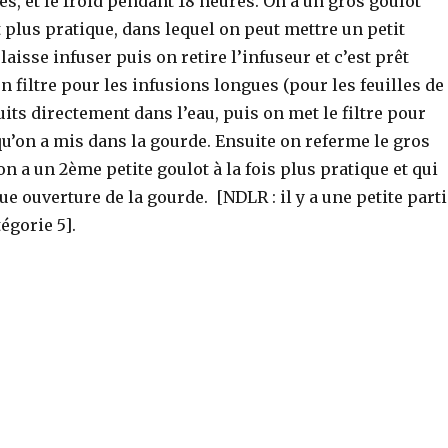
s, et le froid pendant 18 heures. On a un gros goulot
t plus pratique, dans lequel on peut mettre un petit
aisse infuser puis on retire l’infuseur et c’est prêt
 filtre pour les infusions longues (pour les feuilles de
its directement dans l’eau, puis on met le filtre pour
 qu’on a mis dans la gourde. Ensuite on referme le gros
on a un 2ème petite goulot à la fois plus pratique et qui
e ouverture de la gourde. [NDLR : il y a une petite part
égorie 5].