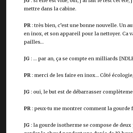
JG
: si elle est vide, oui, j’ai fait le test cet ét
mettre dans la cabine.
PR
: très bien, c’est une bonne nouvelle. Un aut
en inox, et son appareil pour la nettoyer. Ca
pailles…
JG
: … par an, ça se compte en milliards [NDLR 
PR
: merci de les faire en inox… Côté écologi
JG
: oui, le but est de débarrasser complèteme
PR
: peux-tu me montrer comment la gourde fo
JG
: la gourde isotherme se compose de deux pa