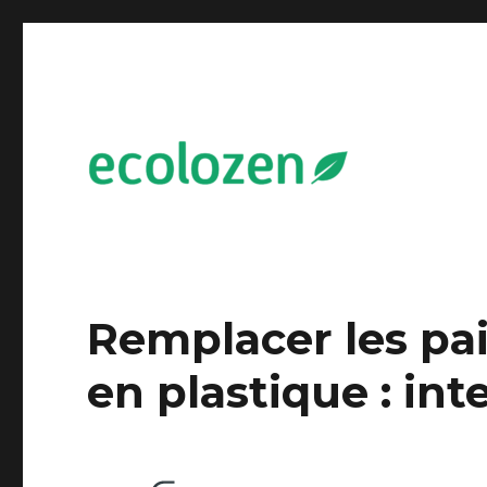
L'écologie simplifiée :-)
Ecolozen
Remplacer les pail
en plastique : in