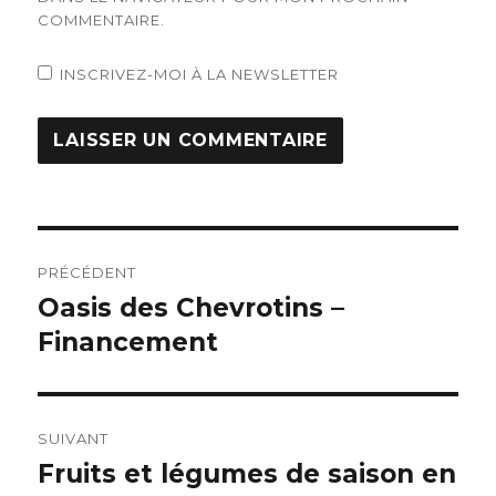
COMMENTAIRE.
INSCRIVEZ-MOI À LA NEWSLETTER
Navigation
PRÉCÉDENT
de
Oasis des Chevrotins –
Article
Financement
précédent :
l’article
SUIVANT
Fruits et légumes de saison en
Article