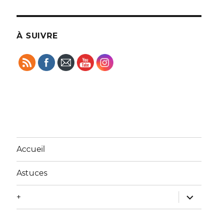
À SUIVRE
Accueil
Astuces
ouvrir
+
le
sous-