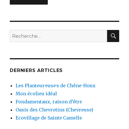
RE
Recherche
pour
:
DERNIERS ARTICLES
Les Planteur·euse·s de Chêne-Houx
Mon écolieu idéal
Fondamentaux, raison d’être
Oasis des Chevrotins (Chevreuse)
Ecovillage de Sainte Camelle